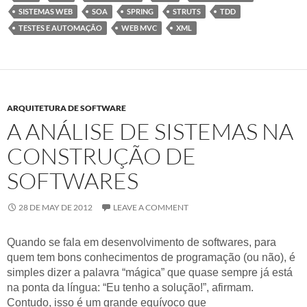
SISTEMAS WEB
SOA
SPRING
STRUTS
TDD
TESTES E AUTOMAÇÃO
WEB MVC
XML
ARQUITETURA DE SOFTWARE
A ANÁLISE DE SISTEMAS NA
CONSTRUÇÃO DE
SOFTWARES
28 DE MAY DE 2012
LEAVE A COMMENT
Quando se fala em desenvolvimento de softwares, para
quem tem bons conhecimentos de programação (ou não), é
simples dizer a palavra “mágica” que quase sempre já está
na ponta da língua: “Eu tenho a solução!”, afirmam.
Contudo, isso é um grande equívoco que