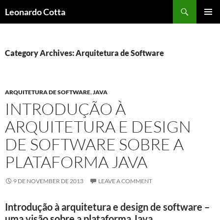
Skip
Search
Leonardo Cotta
to
PRIMAR
content
MENU
Category Archives: Arquitetura de Software
ARQUITETURA DE SOFTWARE
,
JAVA
INTRODUÇÃO À
ARQUITETURA E DESIGN
DE SOFTWARE SOBRE A
PLATAFORMA JAVA
9 DE NOVEMBER DE 2013
LEAVE A COMMENT
Introdução à arquitetura e design de software –
uma visão sobre a plataforma Java