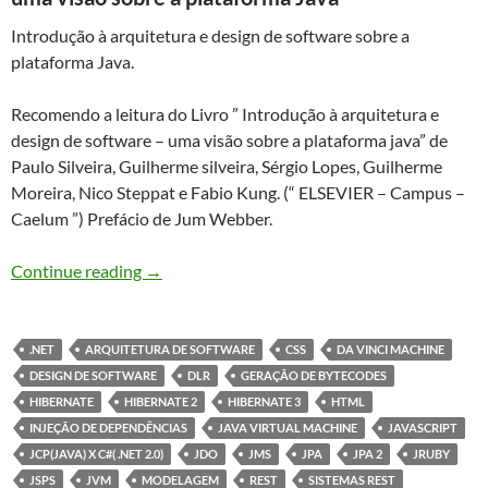
Introdução à arquitetura e design de software sobre a
plataforma Java.
Recomendo a leitura do Livro ” Introdução à arquitetura e
design de software – uma visão sobre a plataforma java” de
Paulo Silveira, Guilherme silveira, Sérgio Lopes, Guilherme
Moreira, Nico Steppat e Fabio Kung. (“ ELSEVIER – Campus –
Caelum ”) Prefácio de Jum Webber.
Introdução à arquitetura e design de software
Continue reading
→
.NET
ARQUITETURA DE SOFTWARE
CSS
DA VINCI MACHINE
DESIGN DE SOFTWARE
DLR
GERAÇÃO DE BYTECODES
HIBERNATE
HIBERNATE 2
HIBERNATE 3
HTML
INJEÇÃO DE DEPENDÊNCIAS
JAVA VIRTUAL MACHINE
JAVASCRIPT
JCP(JAVA) X C#( .NET 2.0)
JDO
JMS
JPA
JPA 2
JRUBY
JSPS
JVM
MODELAGEM
REST
SISTEMAS REST