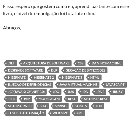
É isso, espero que gostem como eu, aprendi bastante com esse
livro, o nível de empolgação foi total até o fim.
Abraços,
.NET
ARQUITETURA DE SOFTWARE
CSS
DA VINCI MACHINE
DESIGN DE SOFTWARE
DLR
GERAÇÃO DE BYTECODES
HIBERNATE
HIBERNATE 2
HIBERNATE 3
HTML
INJEÇÃO DE DEPENDÊNCIAS
JAVA VIRTUAL MACHINE
JAVASCRIPT
JCP(JAVA) X C#( .NET 2.0)
JDO
JMS
JPA
JPA 2
JRUBY
JSPS
JVM
MODELAGEM
REST
SISTEMAS REST
SISTEMAS WEB
SOA
SPRING
STRUTS
TDD
TESTES E AUTOMAÇÃO
WEB MVC
XML