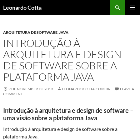
Skip
Search
Leonardo Cotta
to
PRIMAR
content
MENU
ARQUITETURA DE SOFTWARE
,
JAVA
INTRODUÇÃO À
ARQUITETURA E DESIGN
DE SOFTWARE SOBRE A
PLATAFORMA JAVA
9 DE NOVEMBER DE 2013
LEONARDOCOTTA.COM.BR
LEAVE A
COMMENT
Introdução à arquitetura e design de software –
uma visão sobre a plataforma Java
Introdução à arquitetura e design de software sobre a
plataforma Java.