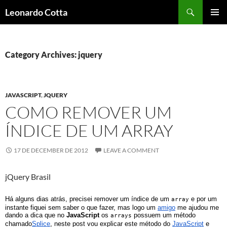
Skip
Search
Leonardo Cotta
to
PRIMAR
content
MENU
Category Archives: jquery
JAVASCRIPT
,
JQUERY
COMO REMOVER UM
ÍNDICE DE UM ARRAY
17 DE DECEMBER DE 2012
LEAVE A COMMENT
jQuery Brasil
Há alguns dias atrás, precisei remover um índice de um
e por um
array
instante fiquei sem saber o que fazer, mas logo um
amigo
me ajudou me
dando a dica que no
JavaScript
os
possuem um método
arrays
chamado
Splice
, neste post vou explicar este método do
JavaScript
e