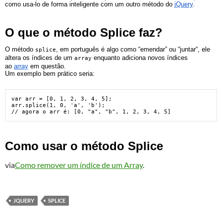
como usa-lo de forma inteligente com um outro método do
jQuery
.
O que o método Splice faz?
O método
, em português é algo como “emendar” ou “juntar“, ele
splice
altera os índices de um
enquanto adiciona novos índices
array
ao
array
em questão.
Um exemplo bem prático seria:
var arr = [0, 1, 2, 3, 4, 5]; 

arr.splice(1, 0, 'a', 'b');

// agora o arr é: [0, "a", "b", 1, 2, 3, 4, 5]
Como usar o método Splice
via
Como remover um índice de um Array
.
JQUERY
SPLICE