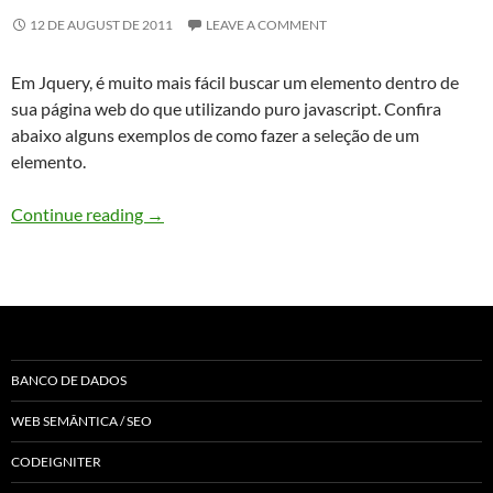
12 DE AUGUST DE 2011
LEAVE A COMMENT
Em Jquery, é muito mais fácil buscar um elemento dentro de
sua página web do que utilizando puro javascript. Confira
abaixo alguns exemplos de como fazer a seleção de um
elemento.
Jquery – Seleção de Elementos
Continue reading
→
BANCO DE DADOS
WEB SEMÂNTICA / SEO
CODEIGNITER