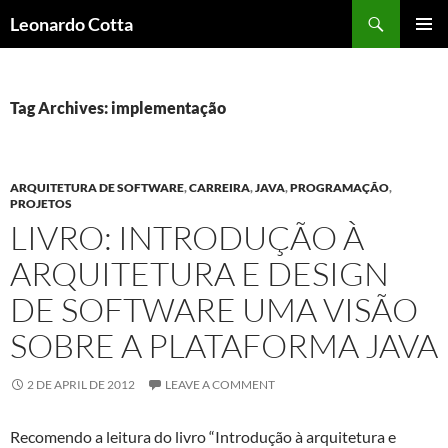
Skip
Search
Leonardo Cotta
to
PRIMAR
content
MENU
Tag Archives: implementação
ARQUITETURA DE SOFTWARE
,
CARREIRA
,
JAVA
,
PROGRAMAÇÃO
,
PROJETOS
LIVRO: INTRODUÇÃO À
ARQUITETURA E DESIGN
DE SOFTWARE UMA VISÃO
SOBRE A PLATAFORMA JAVA
2 DE APRIL DE 2012
LEAVE A COMMENT
Recomendo a leitura do livro “Introdução à arquitetura e