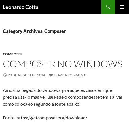
Skip
Search
Leonardo Cotta
to
PRIMAR
content
MENU
Category Archives: Composer
COMPOSER
COMPOSER NO WINDOWS
20 DE AUGUST DE 2014
LEAVE A COMMENT
Ainda na pegada do windows, pra aqueles casos em que
precisa usá-lo mas vê , uai kadê o composer desse tem!! ai vai
como coloca-lo segundo a fonte abaixo:
Fonte: https://getcomposer.org/download/